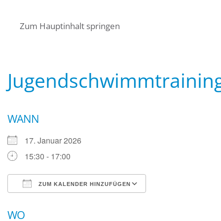
Startseite
Über uns
Termine
Zum Hauptinhalt springen
Angebote für Bürger
Mitglied werden
Kontakt
Wasserwacht Bayern
Wasserwacht Bayern
Jugendschwimmtrainin
WANN
17. Januar 2026
15:30 - 17:00
ZUM KALENDER HINZUFÜGEN
ICS herunterladen
Google Kalender
WO