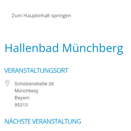
Startseite
Über uns
Termine
Zum Hauptinhalt springen
Angebote für Bürger
Mitglied werden
Kontakt
Wasserwacht Bayern
Wasserwacht Bayern
Hallenbad Münchberg
VERANSTALTUNGSORT
Schützenstraße 26
Münchberg
Bayern
95213
NÄCHSTE VERANSTALTUNG