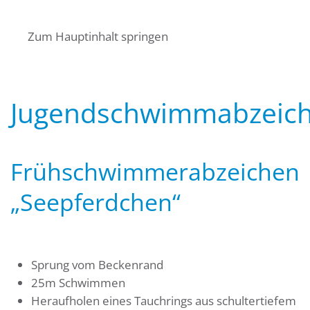
Startseite
Über uns
Termine
Zum Hauptinhalt springen
Angebote für Bürger
Mitglied werden
Kontakt
Wasserwacht Bayern
Wasserwacht Bayern
Jugendschwimmabzeic
Frühschwimmerabzeichen
„Seepferdchen“
Sprung vom Beckenrand
25m Schwimmen
Heraufholen eines Tauchrings aus schultertiefem