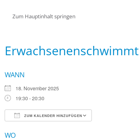
Startseite
Über uns
Termine
Zum Hauptinhalt springen
Angebote für Bürger
Mitglied werden
Kontakt
Wasserwacht Bayern
Wasserwacht Bayern
Erwachsenenschwimmtr
WANN
18. November 2025
19:30 - 20:30
ZUM KALENDER HINZUFÜGEN
ICS herunterladen
Google Kalender
WO