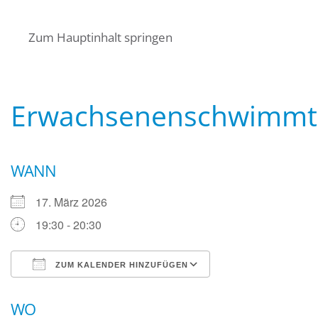
Startseite
Über uns
Termine
Zum Hauptinhalt springen
Angebote für Bürger
Mitglied werden
Kontakt
Wasserwacht Bayern
Wasserwacht Bayern
Erwachsenenschwimmtr
WANN
17. März 2026
19:30 - 20:30
ZUM KALENDER HINZUFÜGEN
ICS herunterladen
Google Kalender
WO