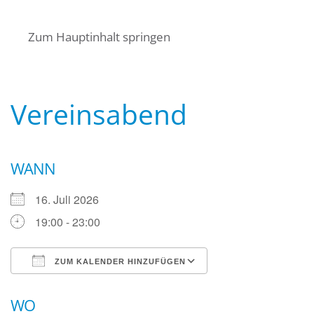
Startseite
Über uns
Termine
Zum Hauptinhalt springen
Angebote für Bürger
Mitglied werden
Kontakt
Wasserwacht Bayern
Wasserwacht Bayern
Vereinsabend
WANN
16. Juli 2026
19:00 - 23:00
ZUM KALENDER HINZUFÜGEN
ICS herunterladen
Google Kalender
WO