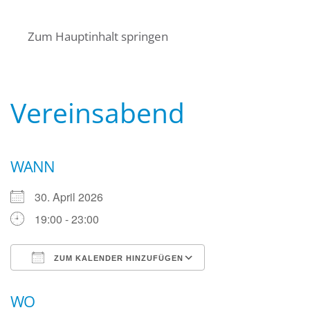
Startseite
Über uns
Termine
Zum Hauptinhalt springen
Angebote für Bürger
Mitglied werden
Kontakt
Wasserwacht Bayern
Wasserwacht Bayern
Vereinsabend
WANN
30. April 2026
19:00 - 23:00
ZUM KALENDER HINZUFÜGEN
ICS herunterladen
Google Kalender
WO