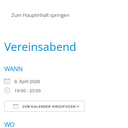
Startseite
Über uns
Termine
Zum Hauptinhalt springen
Angebote für Bürger
Mitglied werden
Kontakt
Wasserwacht Bayern
Wasserwacht Bayern
Vereinsabend
WANN
9. April 2026
19:00 - 23:00
ZUM KALENDER HINZUFÜGEN
ICS herunterladen
Google Kalender
WO