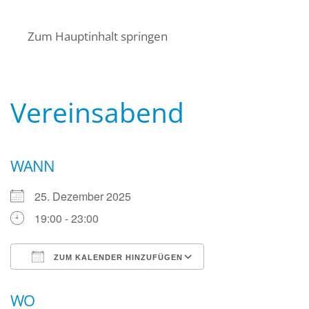
Startseite
Über uns
Termine
Zum Hauptinhalt springen
Angebote für Bürger
Mitglied werden
Kontakt
Wasserwacht Bayern
Wasserwacht Bayern
Vereinsabend
WANN
25. Dezember 2025
19:00 - 23:00
ZUM KALENDER HINZUFÜGEN
ICS herunterladen
Google Kalender
WO