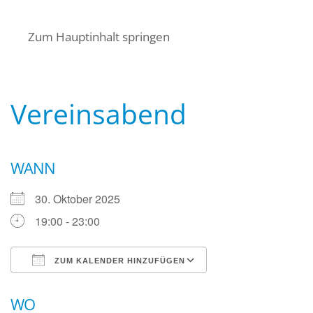
Startseite
Über uns
Termine
Zum Hauptinhalt springen
Angebote für Bürger
Mitglied werden
Kontakt
Wasserwacht Bayern
Wasserwacht Bayern
Vereinsabend
WANN
30. Oktober 2025
19:00 - 23:00
ZUM KALENDER HINZUFÜGEN
ICS herunterladen
Google Kalender
WO