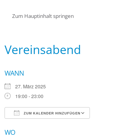
Startseite
Über uns
Termine
Zum Hauptinhalt springen
Angebote für Bürger
Mitglied werden
Kontakt
Wasserwacht Bayern
Wasserwacht Bayern
Vereinsabend
WANN
27. März 2025
19:00 - 23:00
ZUM KALENDER HINZUFÜGEN
ICS herunterladen
Google Kalender
WO