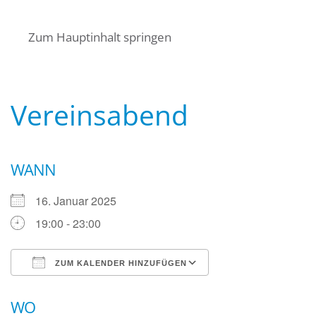
Startseite
Über uns
Termine
Zum Hauptinhalt springen
Angebote für Bürger
Mitglied werden
Kontakt
Wasserwacht Bayern
Wasserwacht Bayern
Vereinsabend
WANN
16. Januar 2025
19:00 - 23:00
ZUM KALENDER HINZUFÜGEN
ICS herunterladen
Google Kalender
WO