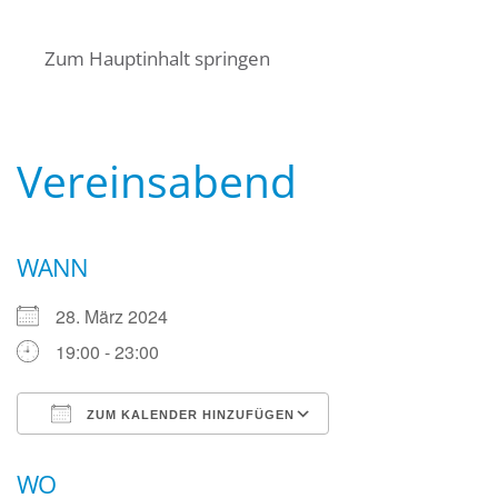
Startseite
Über uns
Termine
Zum Hauptinhalt springen
Angebote für Bürger
Mitglied werden
Kontakt
Wasserwacht Bayern
Wasserwacht Bayern
Vereinsabend
WANN
28. März 2024
19:00 - 23:00
ZUM KALENDER HINZUFÜGEN
ICS herunterladen
Google Kalender
WO