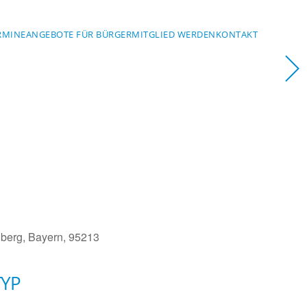
RMINE
ANGEBOTE FÜR BÜRGER
MITGLIED WERDEN
KONTAKT
berg, Bayern, 95213
TYP
Office 365
Outlook Live