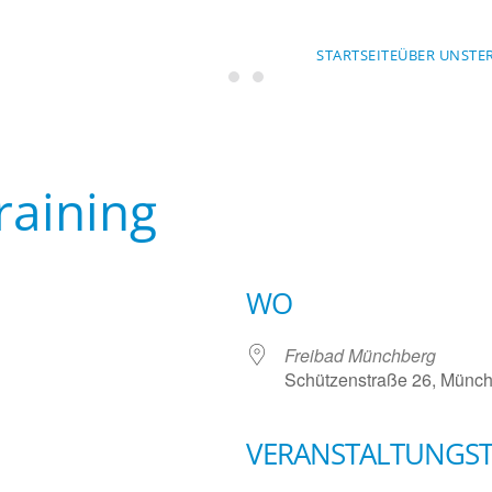
STARTSEITE
ÜBER UNS
TE
Wasserwacht Bayern
Wasserwacht Bayern
aining
WO
Freibad Münchberg
Schützenstraße 26, Münch
VERANSTALTUNGS
lender
iCalendar