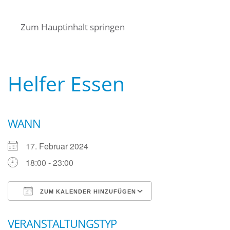
Startseite
Über uns
Termine
Zum Hauptinhalt springen
Angebote für Bürger
Mitglied werden
Kontakt
Wasserwacht Bayern
Wasserwacht Bayern
Helfer Essen
WANN
17. Februar 2024
18:00 - 23:00
ZUM KALENDER HINZUFÜGEN
ICS herunterladen
Google Kalender
VERANSTALTUNGSTYP