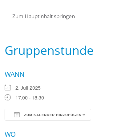
Startseite
Über uns
Termine
Zum Hauptinhalt springen
Angebote für Bürger
Mitglied werden
Kontakt
Wasserwacht Bayern
Wasserwacht Bayern
Gruppenstunde
WANN
2. Juli 2025
17:00 - 18:30
ZUM KALENDER HINZUFÜGEN
ICS herunterladen
Google Kalender
WO